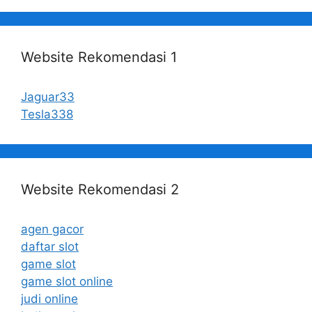
Website Rekomendasi 1
Jaguar33
Tesla338
Website Rekomendasi 2
agen gacor
daftar slot
game slot
game slot online
judi online