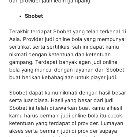
dari provider jauh lebih gampang.
Sbobet
Terakhir terdapat Sbobet yang telah terkenal di
Asia. Provider judi online bola yang mempunyai
sertifikat serta sertifikasi sah ini dapat kamu
nikmati dengan ketentuan dan ketentuan
gampang. Terdapat banyak agen judi online
bola yang muncul dengan layanan dari Sbobet
buat berikan kebahagiaan untuk player judi.
Sbobet dapat kamu nikmati dengan hasil besar
serta luar biasa. Hasil yang besar dari judi
Sbobet ini telah ditawarkan buat kamu alhasil
kamu harus bermain judi online bola itu cocok
ketentuan yang terdapat di provider. Lumayan
akses serta bermain judi di provider supaya