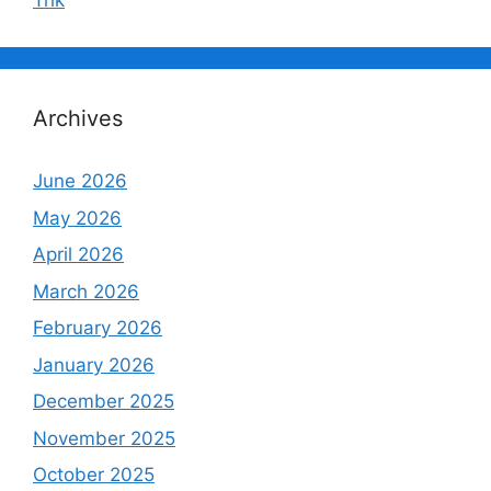
Trik
Archives
June 2026
May 2026
April 2026
March 2026
February 2026
January 2026
December 2025
November 2025
October 2025