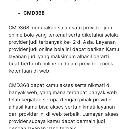
CMD368
CMD368 merupakan salah satu provider judi
online bola yang terkenal serta diketahui selaku
provider judi terbanyak ke- 2 di Asia. Layanan
provider judi online bola ini dapat berikan Kamu
layanan judi yang maksimum alhasil berarti
buat bertaruh online di dalam provider cocok
ketentuan di web.
CMD368 dapat kamu akses serta nikmati di
banyak web, yang mana terdapat banyak web
telah kegiatan serupa dengan pihak provider
alhasil kamu bisa akses serta nikmati layanan
dari provider ini di web terbaik. Lumayan akses
provider supaya kamu dapat bermain judi
dengan layanan yang terbaik.