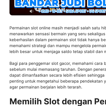
Permainan slot online masih menjadi salah satu hi
menawarkan sensasi bermain yang seru sekaligu
keberhasilan dalam permainan slot tidak hanya 
memahami strategi dan mampu mengelola permain
lebih besar untuk menjaga saldo tetap stabil dan 
Bagi para penggemar slot gacor, memahami cara 
sebelum mulai memasang taruhan. Dengan penerap
dapat dimanfaatkan secara lebih efisien sehingga r
penting untuk mengetahui beberapa pendekatan y
agar permainan berjalan lebih terarah.
Memilih Slot dengan Pe