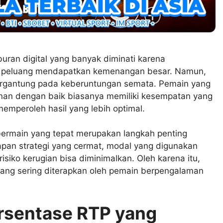
buran digital yang banyak diminati karena
s peluang mendapatkan kemenangan besar. Namun,
bergantung pada keberuntungan semata. Pemain yang
an dengan baik biasanya memiliki kesempatan yang
memperoleh hasil yang lebih optimal.
bermain yang tepat merupakan langkah penting
an strategi yang cermat, modal yang digunakan
isiko kerugian bisa diminimalkan. Oleh karena itu,
ang sering diterapkan oleh pemain berpengalaman
rsentase RTP yang