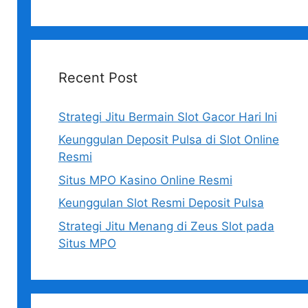
Recent Post
Strategi Jitu Bermain Slot Gacor Hari Ini
Keunggulan Deposit Pulsa di Slot Online
Resmi
Situs MPO Kasino Online Resmi
Keunggulan Slot Resmi Deposit Pulsa
Strategi Jitu Menang di Zeus Slot pada
Situs MPO