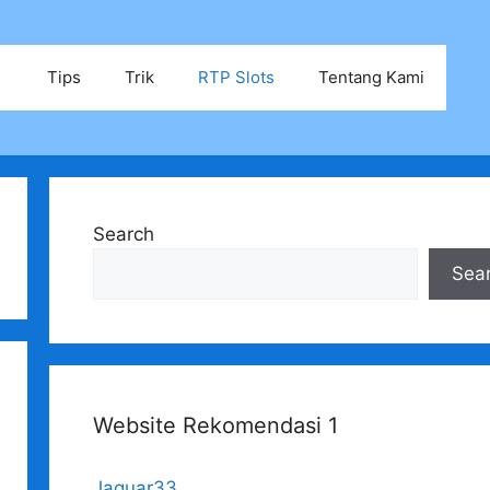
Tips
Trik
RTP Slots
Tentang Kami
Search
Sea
Website Rekomendasi 1
Jaguar33