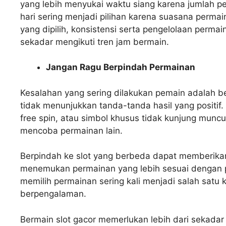
yang lebih menyukai waktu siang karena jumlah pem
hari sering menjadi pilihan karena suasana permai
yang dipilih, konsistensi serta pengelolaan permai
sekadar mengikuti tren jam bermain.
Jangan Ragu Berpindah Permainan
Kesalahan yang sering dilakukan pemain adalah b
tidak menunjukkan tanda-tanda hasil yang positif.
free spin, atau simbol khusus tidak kunjung mun
mencoba permainan lain.
Berpindah ke slot yang berbeda dapat memberika
menemukan permainan yang lebih sesuai dengan po
memilih permainan sering kali menjadi salah satu
berpengalaman.
Bermain slot gacor memerlukan lebih dari sekad