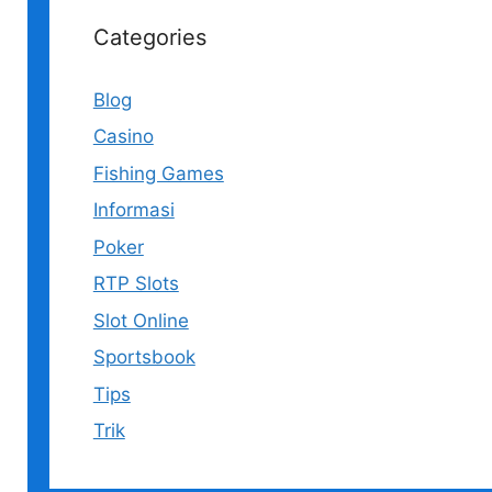
Categories
Blog
Casino
Fishing Games
Informasi
Poker
RTP Slots
Slot Online
Sportsbook
Tips
Trik