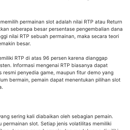
 memilih permainan slot adalah nilai RTP atau Return
ukkan seberapa besar persentase pengembalian dana
ggi nilai RTP sebuah permainan, maka secara teori
semakin besar.
iliki RTP di atas 96 persen karena dianggap
sten. Informasi mengenai RTP biasanya dapat
us resmi penyedia game, maupun fitur demo yang
lum bermain, pemain dapat menentukan pilihan slot
a.
 yang sering kali diabaikan oleh sebagian pemain.
ermainan slot. Setiap jenis volatilitas memiliki