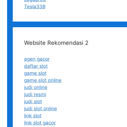
Tesla338
Website Rekomendasi 2
agen gacor
daftar slot
game slot
game slot online
judi online
judi resmi
judi slot
judi slot online
link slot
link slot gacor