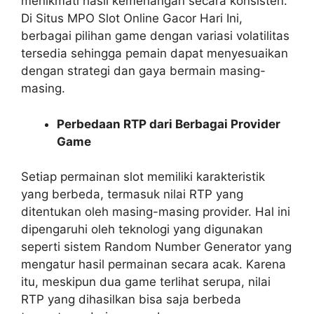
menikmati hasil kemenangan secara konsisten.
Di Situs MPO Slot Online Gacor Hari Ini,
berbagai pilihan game dengan variasi volatilitas
tersedia sehingga pemain dapat menyesuaikan
dengan strategi dan gaya bermain masing-
masing.
Perbedaan RTP dari Berbagai Provider
Game
Setiap permainan slot memiliki karakteristik
yang berbeda, termasuk nilai RTP yang
ditentukan oleh masing-masing provider. Hal ini
dipengaruhi oleh teknologi yang digunakan
seperti sistem Random Number Generator yang
mengatur hasil permainan secara acak. Karena
itu, meskipun dua game terlihat serupa, nilai
RTP yang dihasilkan bisa saja berbeda