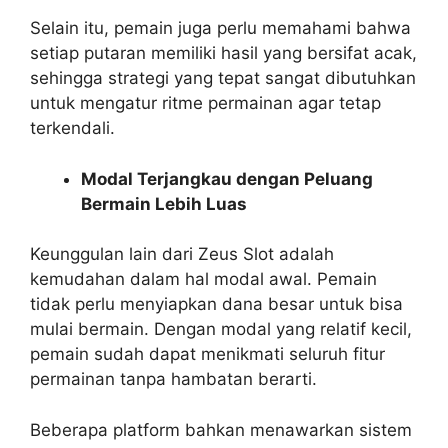
Selain itu, pemain juga perlu memahami bahwa
setiap putaran memiliki hasil yang bersifat acak,
sehingga strategi yang tepat sangat dibutuhkan
untuk mengatur ritme permainan agar tetap
terkendali.
Modal Terjangkau dengan Peluang
Bermain Lebih Luas
Keunggulan lain dari Zeus Slot adalah
kemudahan dalam hal modal awal. Pemain
tidak perlu menyiapkan dana besar untuk bisa
mulai bermain. Dengan modal yang relatif kecil,
pemain sudah dapat menikmati seluruh fitur
permainan tanpa hambatan berarti.
Beberapa platform bahkan menawarkan sistem