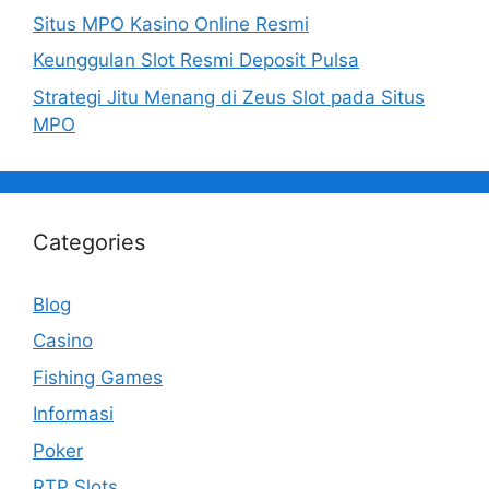
Situs MPO Kasino Online Resmi
Keunggulan Slot Resmi Deposit Pulsa
Strategi Jitu Menang di Zeus Slot pada Situs
MPO
Categories
Blog
Casino
Fishing Games
Informasi
Poker
RTP Slots