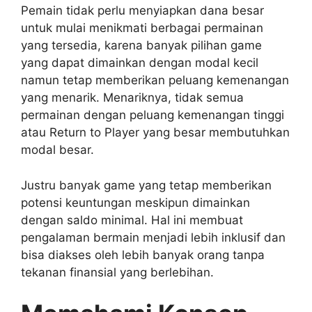
Pemain tidak perlu menyiapkan dana besar
untuk mulai menikmati berbagai permainan
yang tersedia, karena banyak pilihan game
yang dapat dimainkan dengan modal kecil
namun tetap memberikan peluang kemenangan
yang menarik.
Menariknya, tidak semua
permainan dengan peluang kemenangan tinggi
atau Return to Player yang besar membutuhkan
modal besar.
Justru banyak game yang tetap memberikan
potensi keuntungan meskipun dimainkan
dengan saldo minimal. Hal ini membuat
pengalaman bermain menjadi lebih inklusif dan
bisa diakses oleh lebih banyak orang tanpa
tekanan finansial yang berlebihan.