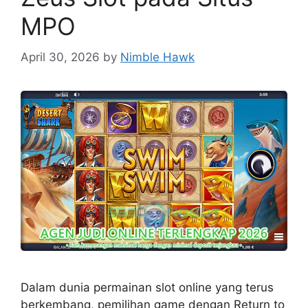
MPO
April 30, 2026
by
Nimble Hawk
Dalam dunia permainan slot online yang terus
berkembang, pemilihan game dengan Return to