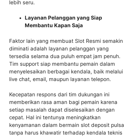
lebih seru.
Layanan Pelanggan yang Siap
Membantu Kapan Saja
Faktor lain yang membuat Slot Resmi semakin
diminati adalah layanan pelanggan yang
tersedia selama dua puluh empat jam penuh.
Tim support siap membantu pemain dalam
menyelesaikan berbagai kendala, baik melalui
live chat, email, maupun layanan telepon.
Kecepatan respons dari tim dukungan ini
memberikan rasa aman bagi pemain karena
setiap masalah dapat diselesaikan dengan
cepat. Hal ini tentunya meningkatkan
kenyamanan dalam bermain slot deposit pulsa
tanpa harus khawatir terhadap kendala teknis