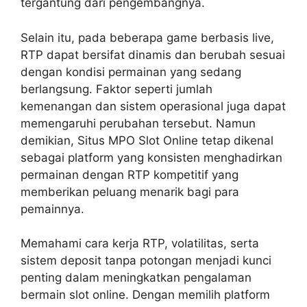
tergantung dari pengembangnya.
Selain itu, pada beberapa game berbasis live,
RTP dapat bersifat dinamis dan berubah sesuai
dengan kondisi permainan yang sedang
berlangsung. Faktor seperti jumlah
kemenangan dan sistem operasional juga dapat
memengaruhi perubahan tersebut. Namun
demikian, Situs MPO Slot Online tetap dikenal
sebagai platform yang konsisten menghadirkan
permainan dengan RTP kompetitif yang
memberikan peluang menarik bagi para
pemainnya.
Memahami cara kerja RTP, volatilitas, serta
sistem deposit tanpa potongan menjadi kunci
penting dalam meningkatkan pengalaman
bermain slot online. Dengan memilih platform