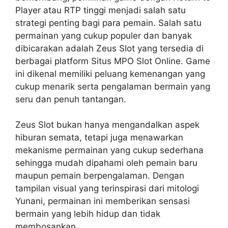
Player atau RTP tinggi menjadi salah satu
strategi penting bagi para pemain. Salah satu
permainan yang cukup populer dan banyak
dibicarakan adalah Zeus Slot yang tersedia di
berbagai platform Situs MPO Slot Online. Game
ini dikenal memiliki peluang kemenangan yang
cukup menarik serta pengalaman bermain yang
seru dan penuh tantangan.
Zeus Slot bukan hanya mengandalkan aspek
hiburan semata, tetapi juga menawarkan
mekanisme permainan yang cukup sederhana
sehingga mudah dipahami oleh pemain baru
maupun pemain berpengalaman. Dengan
tampilan visual yang terinspirasi dari mitologi
Yunani, permainan ini memberikan sensasi
bermain yang lebih hidup dan tidak
membosankan.