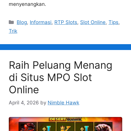
menyenangkan.
Categories
Blog
,
Informasi
,
RTP Slots
,
Slot Online
,
Tips
,
Trik
Raih Peluang Menang
di Situs MPO Slot
Online
April 4, 2026
by
Nimble Hawk