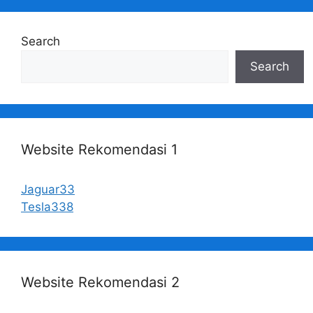
Search
Search
Website Rekomendasi 1
Jaguar33
Tesla338
Website Rekomendasi 2