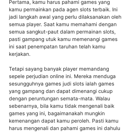
Pertama, kamu harus pahami games yang
kamu permainkan pada agen slots terbaik. Ini
jadi langkah awal yang perlu dilaksanakan oleh
semua player. Saat kamu memahami dengan
semua sangkut-paut dalam permainan slots,
pasti gampang utuk kamu memenangi games
ini saat penempatan taruhan telah kamu
kerjakan.
Tetapi sayang banyak player memandang
sepele perjudian online ini. Mereka menduga
sesungguhnya games judi slots ialah games
yang gampang dan dapat dimenangi cukup
dengan peruntungan semata-mata. Walau
sebenarnya, bila kamu tidak mengenali baik
games yang ini, bagaimanakah mungkin
kemenangan dapat kamu peroleh. Pasti kamu
harus mengenali dan pahami games ini dahulu