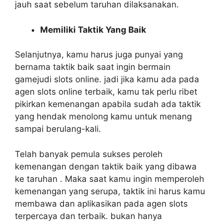
jauh saat sebelum taruhan dilaksanakan.
Memiliki Taktik Yang Baik
Selanjutnya, kamu harus juga punyai yang
bernama taktik baik saat ingin bermain
gamejudi slots online. jadi jika kamu ada pada
agen slots online terbaik, kamu tak perlu ribet
pikirkan kemenangan apabila sudah ada taktik
yang hendak menolong kamu untuk menang
sampai berulang-kali.
Telah banyak pemula sukses peroleh
kemenangan dengan taktik baik yang dibawa
ke taruhan . Maka saat kamu ingin memperoleh
kemenangan yang serupa, taktik ini harus kamu
membawa dan aplikasikan pada agen slots
terpercaya dan terbaik. bukan hanya