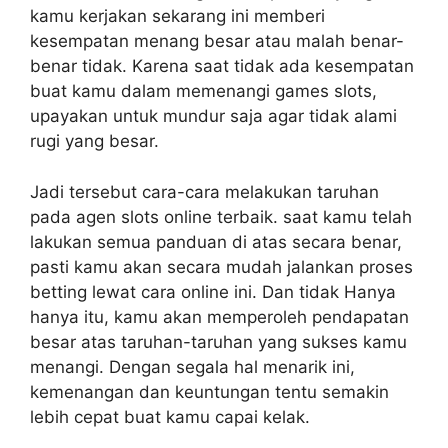
kamu kerjakan sekarang ini memberi
kesempatan menang besar atau malah benar-
benar tidak. Karena saat tidak ada kesempatan
buat kamu dalam memenangi games slots,
upayakan untuk mundur saja agar tidak alami
rugi yang besar.
Jadi tersebut cara-cara melakukan taruhan
pada agen slots online terbaik. saat kamu telah
lakukan semua panduan di atas secara benar,
pasti kamu akan secara mudah jalankan proses
betting lewat cara online ini. Dan tidak Hanya
hanya itu, kamu akan memperoleh pendapatan
besar atas taruhan-taruhan yang sukses kamu
menangi. Dengan segala hal menarik ini,
kemenangan dan keuntungan tentu semakin
lebih cepat buat kamu capai kelak.