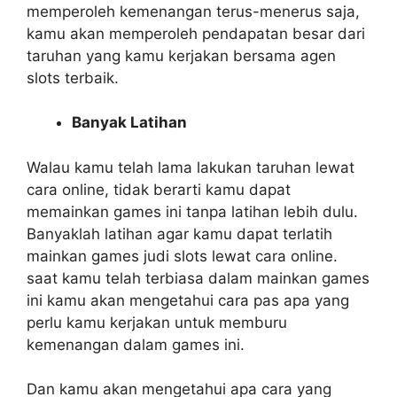
memperoleh kemenangan terus-menerus saja,
kamu akan memperoleh pendapatan besar dari
taruhan yang kamu kerjakan bersama agen
slots terbaik.
Banyak Latihan
Walau kamu telah lama lakukan taruhan lewat
cara online, tidak berarti kamu dapat
memainkan games ini tanpa latihan lebih dulu.
Banyaklah latihan agar kamu dapat terlatih
mainkan games judi slots lewat cara online.
saat kamu telah terbiasa dalam mainkan games
ini kamu akan mengetahui cara pas apa yang
perlu kamu kerjakan untuk memburu
kemenangan dalam games ini.
Dan kamu akan mengetahui apa cara yang