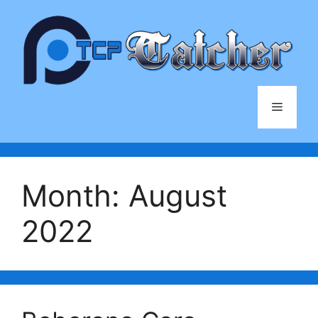
Skip
to
content
Menu
Month:
August
2022