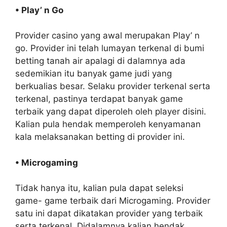
• Play’ n Go
Provider casino yang awal merupakan Play’ n
go. Provider ini telah lumayan terkenal di bumi
betting tanah air apalagi di dalamnya ada
sedemikian itu banyak game judi yang
berkualias besar. Selaku provider terkenal serta
terkenal, pastinya terdapat banyak game
terbaik yang dapat diperoleh oleh player disini.
Kalian pula hendak memperoleh kenyamanan
kala melaksanakan betting di provider ini.
• Microgaming
Tidak hanya itu, kalian pula dapat seleksi
game- game terbaik dari Microgaming. Provider
satu ini dapat dikatakan provider yang terbaik
serta terkenal. Didalamnya kalian hendak