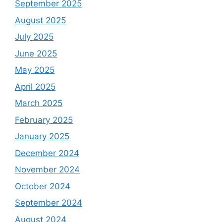
September 2025
August 2025
July 2025
June 2025
May 2025
April 2025
March 2025
February 2025
January 2025
December 2024
November 2024
October 2024
September 2024
August 2024