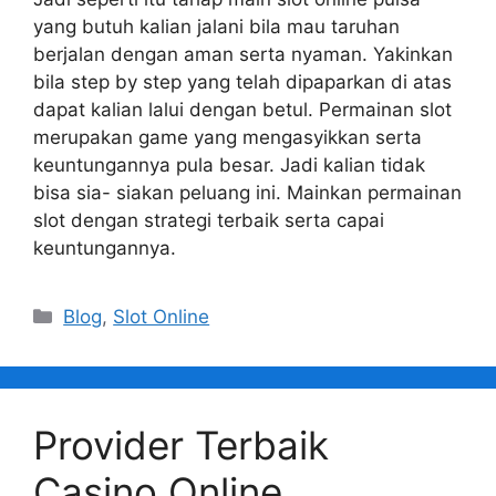
yang butuh kalian jalani bila mau taruhan
berjalan dengan aman serta nyaman. Yakinkan
bila step by step yang telah dipaparkan di atas
dapat kalian lalui dengan betul. Permainan slot
merupakan game yang mengasyikkan serta
keuntungannya pula besar. Jadi kalian tidak
bisa sia- siakan peluang ini. Mainkan permainan
slot dengan strategi terbaik serta capai
keuntungannya.
Categories
Blog
,
Slot Online
Provider Terbaik
Casino Online