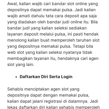
Awal, kalian wajib cari bandar slot online yang
depositnya dapat memakai pulsa. Jadi kalian
wajib amati dahulu tata cara deposit apa saja
yang diadakan oleh bandar judi online itu. Bila
bandar judi yang kalian seleksi sediakan
layanan deposit melalui pulsa, ini pasti hendak
menolong kalian buat memperoleh taruhan slot
yang depositnya memakai pulsa. Tetapi bila
web slot yang kalian seleksi nyatanya tidak
membagikan layanan itu, hendaknya cari agen
slot yang lain.
Daftarkan Diri Serta Login
Sehabis menciptakan agen slot yang
depositnya dapat dengan memakai pulsa,
kalian dapat jalani registrasi di dalamnya. Jadi
lekas daftarkan diri kalian sehabis memperoleh