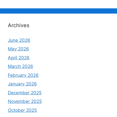
Archives
June 2026
May 2026
April 2026
March 2026
February 2026
January 2026
December 2025
November 2025
October 2025