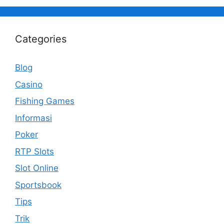
Categories
Blog
Casino
Fishing Games
Informasi
Poker
RTP Slots
Slot Online
Sportsbook
Tips
Trik