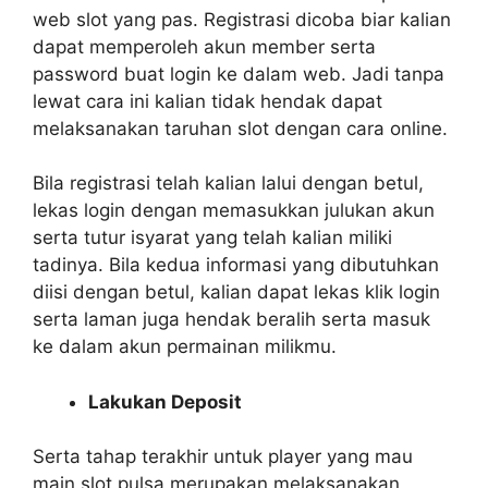
web slot yang pas. Registrasi dicoba biar kalian
dapat memperoleh akun member serta
password buat login ke dalam web. Jadi tanpa
lewat cara ini kalian tidak hendak dapat
melaksanakan taruhan slot dengan cara online.
Bila registrasi telah kalian lalui dengan betul,
lekas login dengan memasukkan julukan akun
serta tutur isyarat yang telah kalian miliki
tadinya. Bila kedua informasi yang dibutuhkan
diisi dengan betul, kalian dapat lekas klik login
serta laman juga hendak beralih serta masuk
ke dalam akun permainan milikmu.
Lakukan Deposit
Serta tahap terakhir untuk player yang mau
main slot pulsa merupakan melaksanakan