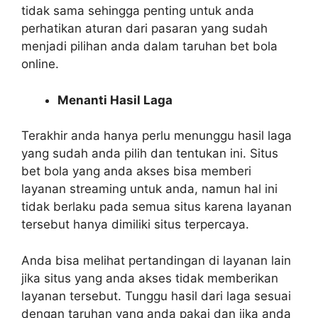
tidak sama sehingga penting untuk anda
perhatikan aturan dari pasaran yang sudah
menjadi pilihan anda dalam taruhan bet bola
online.
Menanti Hasil Laga
Terakhir anda hanya perlu menunggu hasil laga
yang sudah anda pilih dan tentukan ini. Situs
bet bola yang anda akses bisa memberi
layanan streaming untuk anda, namun hal ini
tidak berlaku pada semua situs karena layanan
tersebut hanya dimiliki situs terpercaya.
Anda bisa melihat pertandingan di layanan lain
jika situs yang anda akses tidak memberikan
layanan tersebut. Tunggu hasil dari laga sesuai
dengan taruhan yang anda pakai dan jika anda