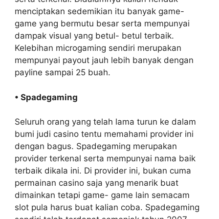
menciptakan sedemikian itu banyak game-
game yang bermutu besar serta mempunyai
dampak visual yang betul- betul terbaik.
Kelebihan microgaming sendiri merupakan
mempunyai payout jauh lebih banyak dengan
payline sampai 25 buah.
• Spadegaming
Seluruh orang yang telah lama turun ke dalam
bumi judi casino tentu memahami provider ini
dengan bagus. Spadegaming merupakan
provider terkenal serta mempunyai nama baik
terbaik dikala ini. Di provider ini, bukan cuma
permainan casino saja yang menarik buat
dimainkan tetapi game- game lain semacam
slot pula harus buat kalian coba. Spadegaming