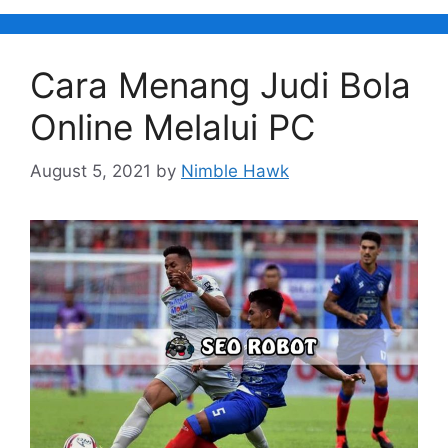
Cara Menang Judi Bola
Online Melalui PC
August 5, 2021
by
Nimble Hawk