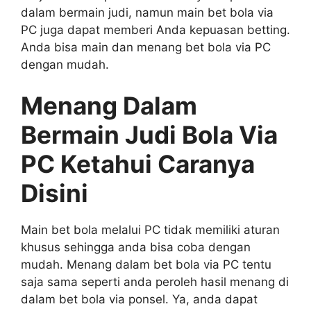
dalam bermain judi, namun main bet bola via
PC juga dapat memberi Anda kepuasan betting.
Anda bisa main dan menang bet bola via PC
dengan mudah.
Menang Dalam
Bermain Judi Bola Via
PC Ketahui Caranya
Disini
Main bet bola melalui PC tidak memiliki aturan
khusus sehingga anda bisa coba dengan
mudah. Menang dalam bet bola via PC tentu
saja sama seperti anda peroleh hasil menang di
dalam bet bola via ponsel. Ya, anda dapat