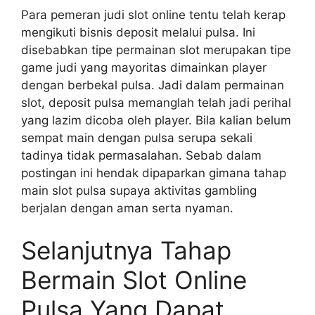
Para pemeran judi slot online tentu telah kerap
mengikuti bisnis deposit melalui pulsa. Ini
disebabkan tipe permainan slot merupakan tipe
game judi yang mayoritas dimainkan player
dengan berbekal pulsa. Jadi dalam permainan
slot, deposit pulsa memanglah telah jadi perihal
yang lazim dicoba oleh player. Bila kalian belum
sempat main dengan pulsa serupa sekali
tadinya tidak permasalahan. Sebab dalam
postingan ini hendak dipaparkan gimana tahap
main slot pulsa supaya aktivitas gambling
berjalan dengan aman serta nyaman.
Selanjutnya Tahap
Bermain Slot Online
Pulsa Yang Dapat