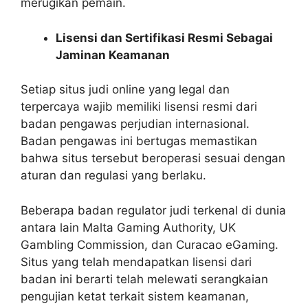
merugikan pemain.
Lisensi dan Sertifikasi Resmi Sebagai
Jaminan Keamanan
Setiap situs judi online yang legal dan
terpercaya wajib memiliki lisensi resmi dari
badan pengawas perjudian internasional.
Badan pengawas ini bertugas memastikan
bahwa situs tersebut beroperasi sesuai dengan
aturan dan regulasi yang berlaku.
Beberapa badan regulator judi terkenal di dunia
antara lain Malta Gaming Authority, UK
Gambling Commission, dan Curacao eGaming.
Situs yang telah mendapatkan lisensi dari
badan ini berarti telah melewati serangkaian
pengujian ketat terkait sistem keamanan,