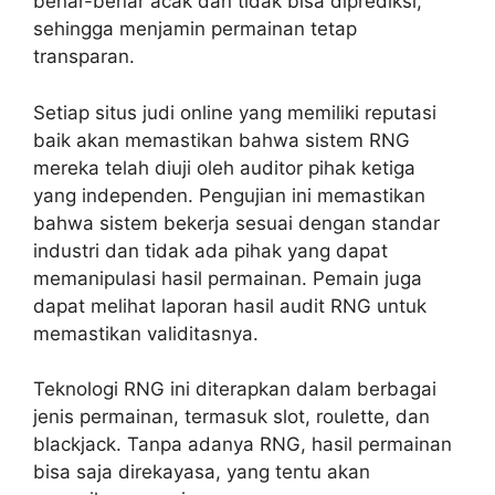
benar-benar acak dan tidak bisa diprediksi,
sehingga menjamin permainan tetap
transparan.
Setiap situs judi online yang memiliki reputasi
baik akan memastikan bahwa sistem RNG
mereka telah diuji oleh auditor pihak ketiga
yang independen. Pengujian ini memastikan
bahwa sistem bekerja sesuai dengan standar
industri dan tidak ada pihak yang dapat
memanipulasi hasil permainan. Pemain juga
dapat melihat laporan hasil audit RNG untuk
memastikan validitasnya.
Teknologi RNG ini diterapkan dalam berbagai
jenis permainan, termasuk slot, roulette, dan
blackjack. Tanpa adanya RNG, hasil permainan
bisa saja direkayasa, yang tentu akan