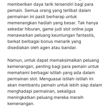
memberikan daya tarik tersendiri bagi para
pemain. Semua orang yang terlibat dalam
permainan ini pasti berharap untuk
memenangkan hadiah yang besar. Tak hanya
sekedar hiburan, game judi slot online juga
menawarkan peluang keuntungan fantastis,
berkat berbagai bonus menarik yang
disediakan oleh agen atau bandar.
Namun, untuk dapat memaksimalkan peluang
kemenangan, penting bagi para pemain untuk
memahami berbagai istilah yang ada dalam
permainan slot. Menguasai istilah-istilah ini
akan membantu pemain untuk lebih siap dalam
menghadapi permainan, sekaligus
meningkatkan peluang mereka meraih
kemenangan.