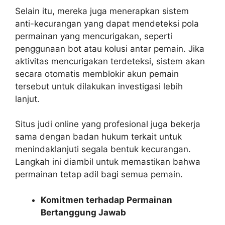
Selain itu, mereka juga menerapkan sistem
anti-kecurangan yang dapat mendeteksi pola
permainan yang mencurigakan, seperti
penggunaan bot atau kolusi antar pemain. Jika
aktivitas mencurigakan terdeteksi, sistem akan
secara otomatis memblokir akun pemain
tersebut untuk dilakukan investigasi lebih
lanjut.
Situs judi online yang profesional juga bekerja
sama dengan badan hukum terkait untuk
menindaklanjuti segala bentuk kecurangan.
Langkah ini diambil untuk memastikan bahwa
permainan tetap adil bagi semua pemain.
Komitmen terhadap Permainan
Bertanggung Jawab