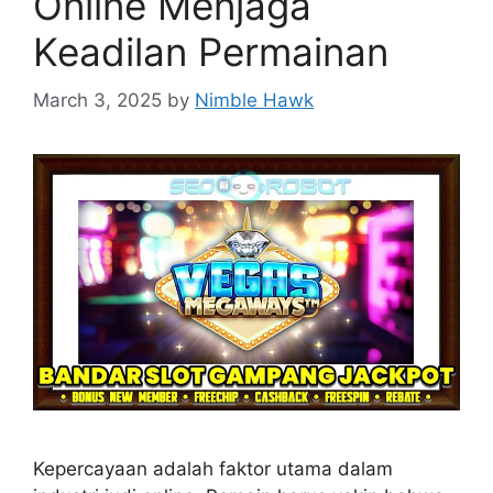
Online Menjaga
Keadilan Permainan
March 3, 2025
by
Nimble Hawk
Kepercayaan adalah faktor utama dalam