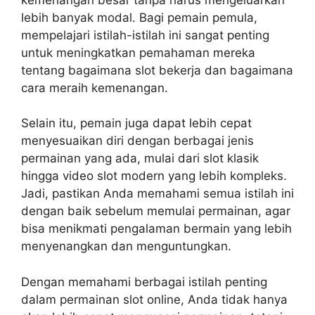
lebih banyak modal. Bagi pemain pemula,
mempelajari istilah-istilah ini sangat penting
untuk meningkatkan pemahaman mereka
tentang bagaimana slot bekerja dan bagaimana
cara meraih kemenangan.
Selain itu, pemain juga dapat lebih cepat
menyesuaikan diri dengan berbagai jenis
permainan yang ada, mulai dari slot klasik
hingga video slot modern yang lebih kompleks.
Jadi, pastikan Anda memahami semua istilah ini
dengan baik sebelum memulai permainan, agar
bisa menikmati pengalaman bermain yang lebih
menyenangkan dan menguntungkan.
Dengan memahami berbagai istilah penting
dalam permainan slot online, Anda tidak hanya