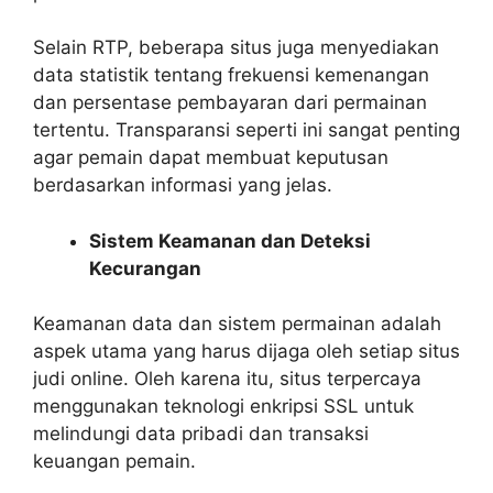
Selain RTP, beberapa situs juga menyediakan
data statistik tentang frekuensi kemenangan
dan persentase pembayaran dari permainan
tertentu. Transparansi seperti ini sangat penting
agar pemain dapat membuat keputusan
berdasarkan informasi yang jelas.
Sistem Keamanan dan Deteksi
Kecurangan
Keamanan data dan sistem permainan adalah
aspek utama yang harus dijaga oleh setiap situs
judi online. Oleh karena itu, situs terpercaya
menggunakan teknologi enkripsi SSL untuk
melindungi data pribadi dan transaksi
keuangan pemain.