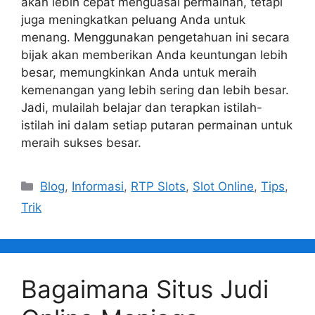
akan lebih cepat menguasai permainan, tetapi
juga meningkatkan peluang Anda untuk
menang. Menggunakan pengetahuan ini secara
bijak akan memberikan Anda keuntungan lebih
besar, memungkinkan Anda untuk meraih
kemenangan yang lebih sering dan lebih besar.
Jadi, mulailah belajar dan terapkan istilah-
istilah ini dalam setiap putaran permainan untuk
meraih sukses besar.
Categories
Blog
,
Informasi
,
RTP Slots
,
Slot Online
,
Tips
,
Trik
Bagaimana Situs Judi