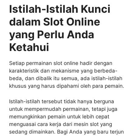
Istilah-Istilah Kunci
dalam Slot Online
yang Perlu Anda
Ketahui
Setiap permainan slot online hadir dengan
karakteristik dan mekanisme yang berbeda-
beda, dan dibalik itu semua, ada istilah-istilah
khusus yang harus dipahami oleh para pemain.
Istilah-istilah tersebut tidak hanya berguna
untuk mempermudah permainan, tetapi juga
memungkinkan pemain untuk lebih cepat
menguasai cara kerja dari mesin slot yang
sedang dimainkan. Bagi Anda yang baru terjun