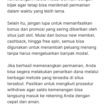
bijak agar tetap bisa menikmati permainan
dalam waktu yang lebih lama.
Selain itu, jangan lupa untuk memanfaatkan
bonus dan promosi yang sering diberikan oleh
situs judi slot. Mulai dari bonus new member,
cashback, hingga free spin, semua bisa
digunakan untuk menambah peluang menang
tanpa harus mengeluarkan banyak modal.
Jika berhasil memenangkan permainan, Anda
bisa segera melakukan penarikan dana melalui
berbagai metode yang tersedia di situs
tersebut. Pastikan untuk mengikuti prosedur
withdraw agar saldo kemenangan bisa
langsung masuk ke rekening Anda dengan
cepat dan aman.