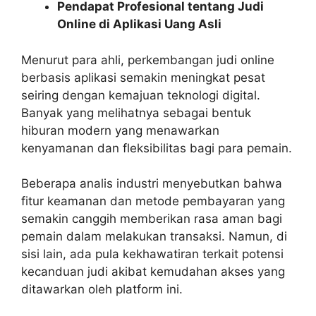
Pendapat Profesional tentang Judi
Online di Aplikasi Uang Asli
Menurut para ahli, perkembangan judi online
berbasis aplikasi semakin meningkat pesat
seiring dengan kemajuan teknologi digital.
Banyak yang melihatnya sebagai bentuk
hiburan modern yang menawarkan
kenyamanan dan fleksibilitas bagi para pemain.
Beberapa analis industri menyebutkan bahwa
fitur keamanan dan metode pembayaran yang
semakin canggih memberikan rasa aman bagi
pemain dalam melakukan transaksi. Namun, di
sisi lain, ada pula kekhawatiran terkait potensi
kecanduan judi akibat kemudahan akses yang
ditawarkan oleh platform ini.