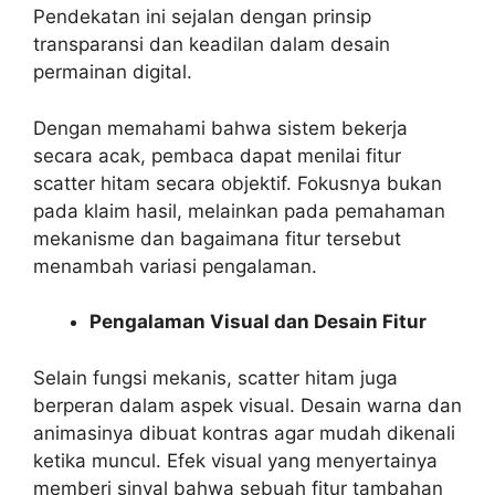
Pendekatan ini sejalan dengan prinsip
transparansi dan keadilan dalam desain
permainan digital.
Dengan memahami bahwa sistem bekerja
secara acak, pembaca dapat menilai fitur
scatter hitam secara objektif. Fokusnya bukan
pada klaim hasil, melainkan pada pemahaman
mekanisme dan bagaimana fitur tersebut
menambah variasi pengalaman.
Pengalaman Visual dan Desain Fitur
Selain fungsi mekanis, scatter hitam juga
berperan dalam aspek visual. Desain warna dan
animasinya dibuat kontras agar mudah dikenali
ketika muncul. Efek visual yang menyertainya
memberi sinyal bahwa sebuah fitur tambahan