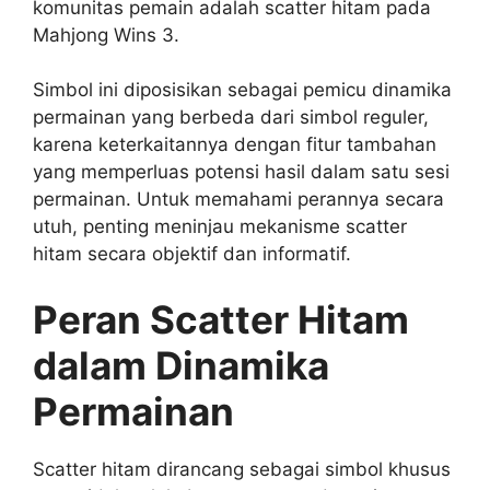
komunitas pemain adalah scatter hitam pada
Mahjong Wins 3.
Simbol ini diposisikan sebagai pemicu dinamika
permainan yang berbeda dari simbol reguler,
karena keterkaitannya dengan fitur tambahan
yang memperluas potensi hasil dalam satu sesi
permainan. Untuk memahami perannya secara
utuh, penting meninjau mekanisme scatter
hitam secara objektif dan informatif.
Peran Scatter Hitam
dalam Dinamika
Permainan
Scatter hitam dirancang sebagai simbol khusus