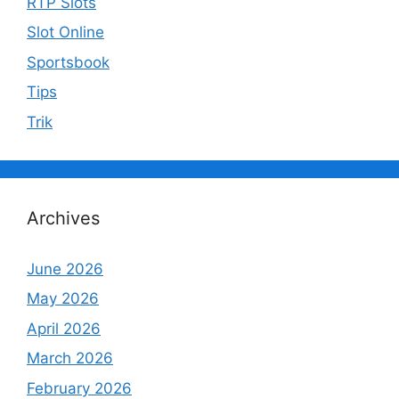
RTP Slots
Slot Online
Sportsbook
Tips
Trik
Archives
June 2026
May 2026
April 2026
March 2026
February 2026