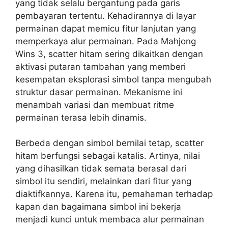
yang tidak selalu bergantung pada garis
pembayaran tertentu. Kehadirannya di layar
permainan dapat memicu fitur lanjutan yang
memperkaya alur permainan. Pada Mahjong
Wins 3, scatter hitam sering dikaitkan dengan
aktivasi putaran tambahan yang memberi
kesempatan eksplorasi simbol tanpa mengubah
struktur dasar permainan. Mekanisme ini
menambah variasi dan membuat ritme
permainan terasa lebih dinamis.
Berbeda dengan simbol bernilai tetap, scatter
hitam berfungsi sebagai katalis. Artinya, nilai
yang dihasilkan tidak semata berasal dari
simbol itu sendiri, melainkan dari fitur yang
diaktifkannya. Karena itu, pemahaman terhadap
kapan dan bagaimana simbol ini bekerja
menjadi kunci untuk membaca alur permainan