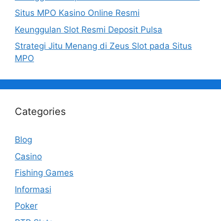
Situs MPO Kasino Online Resmi
Keunggulan Slot Resmi Deposit Pulsa
Strategi Jitu Menang di Zeus Slot pada Situs
MPO
Categories
Blog
Casino
Fishing Games
Informasi
Poker