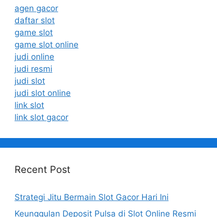
agen gacor
daftar slot
game slot
game slot online
judi online
judi resmi
judi slot
judi slot online
link slot
link slot gacor
Recent Post
Strategi Jitu Bermain Slot Gacor Hari Ini
Keunggulan Deposit Pulsa di Slot Online Resmi