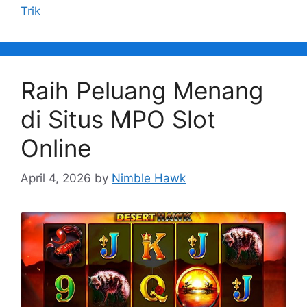
Trik
Raih Peluang Menang
di Situs MPO Slot
Online
April 4, 2026
by
Nimble Hawk