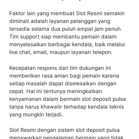
Faktor lain yang membuat Slot Resmi semakin
diminati adalah layanan pelanggan yang
tersedia selama dua puluh empat jam penuh.
Tim support siap membantu pemain dalam
menyelesaikan berbagai kendala, baik melalui
live chat, email, maupun layanan telepon.
Kecepatan respons dari tim dukungan ini
memberikan rasa aman bagi pemain karena
setiap masalah dapat diselesaikan dengan
cepat. Hal ini tentunya meningkatkan
kenyamanan dalam bermain slot deposit pulsa
tanpa harus khawatir terhadap kendala teknis
yang mungkin terjadi.
Slot Resmi dengan sistem slot deposit pulsa
menawarkan pengalaman bermain yang tidak