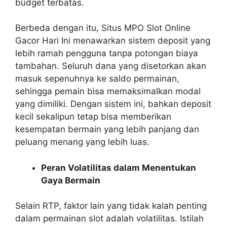
budget terbatas.
Berbeda dengan itu, Situs MPO Slot Online
Gacor Hari Ini menawarkan sistem deposit yang
lebih ramah pengguna tanpa potongan biaya
tambahan. Seluruh dana yang disetorkan akan
masuk sepenuhnya ke saldo permainan,
sehingga pemain bisa memaksimalkan modal
yang dimiliki. Dengan sistem ini, bahkan deposit
kecil sekalipun tetap bisa memberikan
kesempatan bermain yang lebih panjang dan
peluang menang yang lebih luas.
Peran Volatilitas dalam Menentukan
Gaya Bermain
Selain RTP, faktor lain yang tidak kalah penting
dalam permainan slot adalah volatilitas. Istilah