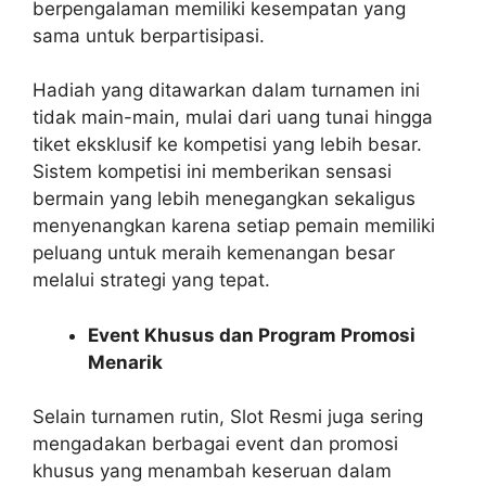
berpengalaman memiliki kesempatan yang
sama untuk berpartisipasi.
Hadiah yang ditawarkan dalam turnamen ini
tidak main-main, mulai dari uang tunai hingga
tiket eksklusif ke kompetisi yang lebih besar.
Sistem kompetisi ini memberikan sensasi
bermain yang lebih menegangkan sekaligus
menyenangkan karena setiap pemain memiliki
peluang untuk meraih kemenangan besar
melalui strategi yang tepat.
Event Khusus dan Program Promosi
Menarik
Selain turnamen rutin, Slot Resmi juga sering
mengadakan berbagai event dan promosi
khusus yang menambah keseruan dalam