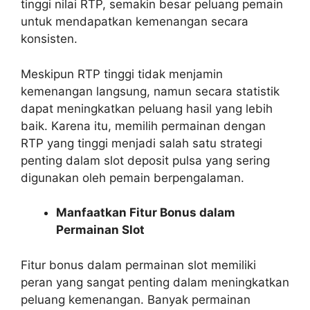
tinggi nilai RTP, semakin besar peluang pemain
untuk mendapatkan kemenangan secara
konsisten.
Meskipun RTP tinggi tidak menjamin
kemenangan langsung, namun secara statistik
dapat meningkatkan peluang hasil yang lebih
baik. Karena itu, memilih permainan dengan
RTP yang tinggi menjadi salah satu strategi
penting dalam slot deposit pulsa yang sering
digunakan oleh pemain berpengalaman.
Manfaatkan Fitur Bonus dalam
Permainan Slot
Fitur bonus dalam permainan slot memiliki
peran yang sangat penting dalam meningkatkan
peluang kemenangan. Banyak permainan