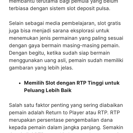
membantu terutama bagi pemula yang belum
terbiasa dengan sistem slot deposit pulsa.
Selain sebagai media pembelajaran, slot gratis
juga bisa menjadi sarana eksplorasi untuk
menemukan jenis permainan yang paling sesuai
dengan gaya bermain masing-masing pemain.
Dengan begitu, ketika sudah siap bermain
menggunakan uang asli, pemain sudah memiliki
gambaran yang lebih jelas.
Memilih Slot dengan RTP Tinggi untuk
Peluang Lebih Baik
Salah satu faktor penting yang sering diabaikan
pemain adalah Return to Player atau RTP. RTP
merupakan persentase pengembalian dana
kepada pemain dalam jangka panjang. Semakin