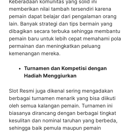
Keberadaan komunitas yang solid ini
memberikan nilai tambah tersendiri karena
pemain dapat belajar dari pengalaman orang
lain. Banyak strategi dan tips bermain yang
dibagikan secara terbuka sehingga membantu
pemain baru untuk lebih cepat memahami pola
permainan dan meningkatkan peluang
kemenangan mereka.
Turnamen dan Kompetisi dengan
Hadiah Menggiurkan
Slot Resmi juga dikenal sering mengadakan
berbagai turnamen menarik yang bisa diikuti
oleh semua kalangan pemain. Turnamen ini
biasanya dirancang dengan berbagai tingkat
kesulitan dan nominal taruhan yang berbeda,
sehingga baik pemula maupun pemain