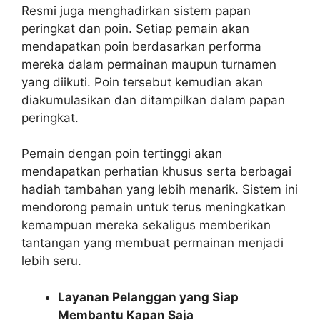
Resmi juga menghadirkan sistem papan
peringkat dan poin. Setiap pemain akan
mendapatkan poin berdasarkan performa
mereka dalam permainan maupun turnamen
yang diikuti. Poin tersebut kemudian akan
diakumulasikan dan ditampilkan dalam papan
peringkat.
Pemain dengan poin tertinggi akan
mendapatkan perhatian khusus serta berbagai
hadiah tambahan yang lebih menarik. Sistem ini
mendorong pemain untuk terus meningkatkan
kemampuan mereka sekaligus memberikan
tantangan yang membuat permainan menjadi
lebih seru.
Layanan Pelanggan yang Siap
Membantu Kapan Saja