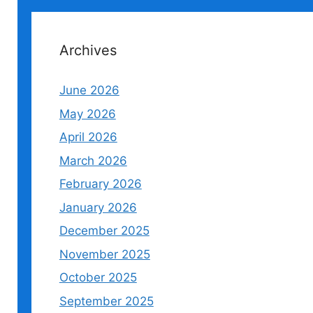
Archives
June 2026
May 2026
April 2026
March 2026
February 2026
January 2026
December 2025
November 2025
October 2025
September 2025