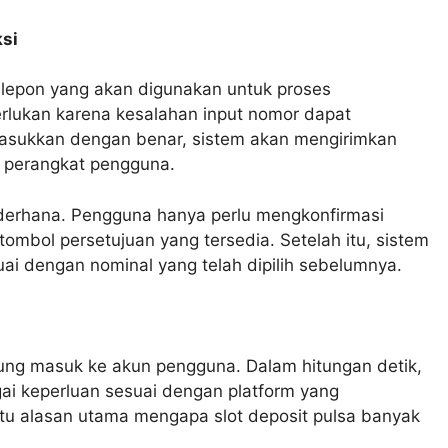
ksi
lepon yang akan digunakan untuk proses
perlukan karena kesalahan input nomor dapat
asukkan dengan benar, sistem akan mengirimkan
ke perangkat pengguna.
sederhana. Pengguna hanya perlu mengkonfirmasi
mbol persetujuan yang tersedia. Setelah itu, sistem
ai dengan nominal yang telah dipilih sebelumnya.
gsung masuk ke akun pengguna. Dalam hitungan detik,
ai keperluan sesuai dengan platform yang
atu alasan utama mengapa slot deposit pulsa banyak