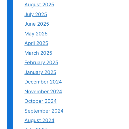
August 2025
July 2025
June 2025
May 2025
April 2025
March 2025
February 2025
January 2025
December 2024
November 2024
October 2024
September 2024
August 2024