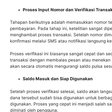
Proses Input Nomor dan Verifikasi Transa
Tahapan berikutnya adalah memasukkan nomor te
pembayaran. Pada tahap ini, ketelitian sangat di
menghambat proses transaksi. Setelah nomor dim
konfirmasi melalui SMS atau notifikasi langsung 
Proses verifikasi ini biasanya sangat cepat dan 
transaksi dengan membalas pesan atau menekan to
akan secara otomatis mengurangi saldo pulsa sesu
Saldo Masuk dan Siap Digunakan
Setelah proses verifikasi selesai, saldo akan lan
dana tersebut sudah bisa digunakan untuk berbag
digunakan. Proses yang cepat ini menjadi salah s
diminati oleh pengguna.