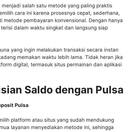
 menjadi salah satu metode yang paling praktis
milih cara ini karena prosesnya cepat, sederhana,
rti metode pembayaran konvensional. Dengan hanya
terisi dalam waktu singkat dan langsung siap
na yang ingin melakukan transaksi secara instan
rkadang memakan waktu lebih lama. Tidak heran jika
tform digital, termasuk situs permainan dan aplikasi
sian Saldo dengan Pulsa
eposit Pulsa
ilih platform atau situs yang sudah mendukung
mua layanan menyediakan metode ini, sehingga