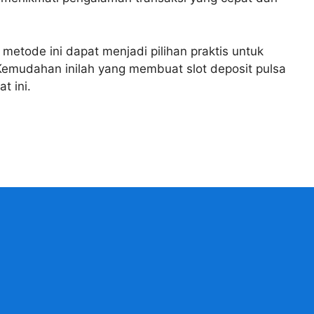
metode ini dapat menjadi pilihan praktis untuk
 Kemudahan inilah yang membuat slot deposit pulsa
t ini.