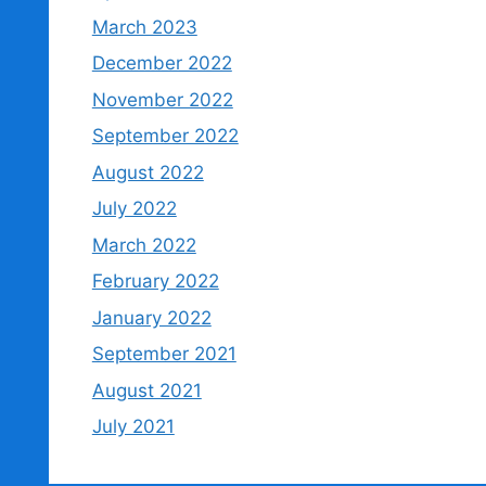
March 2023
December 2022
November 2022
September 2022
August 2022
July 2022
March 2022
February 2022
January 2022
September 2021
August 2021
July 2021