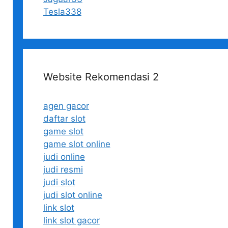
Tesla338
Website Rekomendasi 2
agen gacor
daftar slot
game slot
game slot online
judi online
judi resmi
judi slot
judi slot online
link slot
link slot gacor