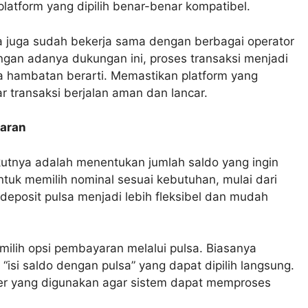
latform yang dipilih benar-benar kompatibel.
sa juga sudah bekerja sama dengan berbagai operator
Dengan adanya dukungan ini, proses transaksi menjadi
a hambatan berarti. Memastikan platform yang
r transaksi berjalan aman dan lancar.
yaran
ikutnya adalah menentukan jumlah saldo yang ingin
untuk memilih nominal sesuai kebutuhan, mulai dari
 deposit pulsa menjadi lebih fleksibel dan mudah
lih opsi pembayaran melalui pulsa. Biasanya
“isi saldo dengan pulsa” yang dapat dipilih langsung.
uler yang digunakan agar sistem dapat memproses