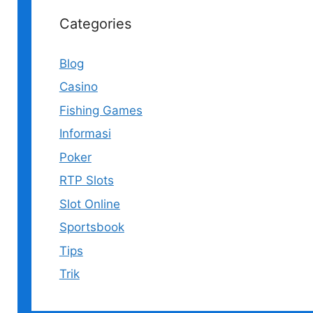
Categories
Blog
Casino
Fishing Games
Informasi
Poker
RTP Slots
Slot Online
Sportsbook
Tips
Trik