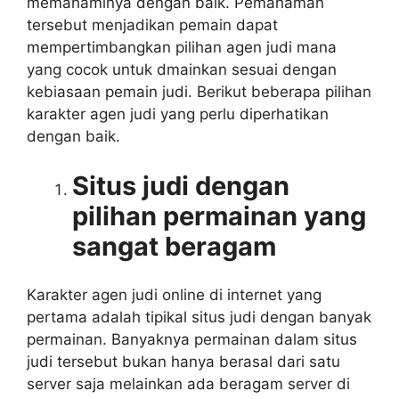
memahaminya dengan baik. Pemahaman
tersebut menjadikan pemain dapat
mempertimbangkan pilihan agen judi mana
yang cocok untuk dmainkan sesuai dengan
kebiasaan pemain judi. Berikut beberapa pilihan
karakter agen judi yang perlu diperhatikan
dengan baik.
Situs judi dengan
pilihan permainan yang
sangat beragam
Karakter agen judi online di internet yang
pertama adalah tipikal situs judi dengan banyak
permainan. Banyaknya permainan dalam situs
judi tersebut bukan hanya berasal dari satu
server saja melainkan ada beragam server di