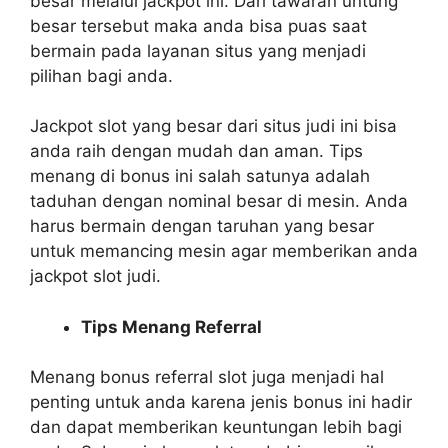
besar melalui jackpot ini. Dari tawaran untung
besar tersebut maka anda bisa puas saat
bermain pada layanan situs yang menjadi
pilihan bagi anda.
Jackpot slot yang besar dari situs judi ini bisa
anda raih dengan mudah dan aman. Tips
menang di bonus ini salah satunya adalah
taduhan dengan nominal besar di mesin. Anda
harus bermain dengan taruhan yang besar
untuk memancing mesin agar memberikan anda
jackpot slot judi.
Tips Menang Referral
Menang bonus referral slot juga menjadi hal
penting untuk anda karena jenis bonus ini hadir
dan dapat memberikan keuntungan lebih bagi