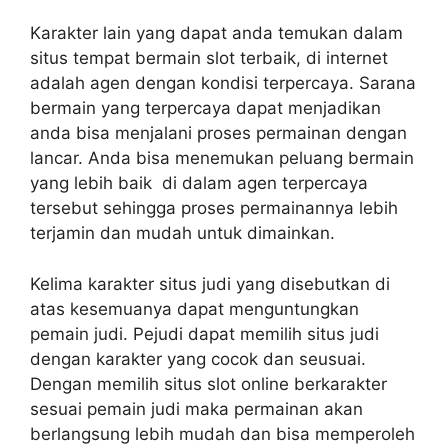
Karakter lain yang dapat anda temukan dalam
situs tempat bermain slot terbaik, di internet
adalah agen dengan kondisi terpercaya. Sarana
bermain yang terpercaya dapat menjadikan
anda bisa menjalani proses permainan dengan
lancar. Anda bisa menemukan peluang bermain
yang lebih baik di dalam agen terpercaya
tersebut sehingga proses permainannya lebih
terjamin dan mudah untuk dimainkan.
Kelima karakter situs judi yang disebutkan di
atas kesemuanya dapat menguntungkan
pemain judi. Pejudi dapat memilih situs judi
dengan karakter yang cocok dan seusuai.
Dengan memilih situs slot online berkarakter
sesuai pemain judi maka permainan akan
berlangsung lebih mudah dan bisa memperoleh