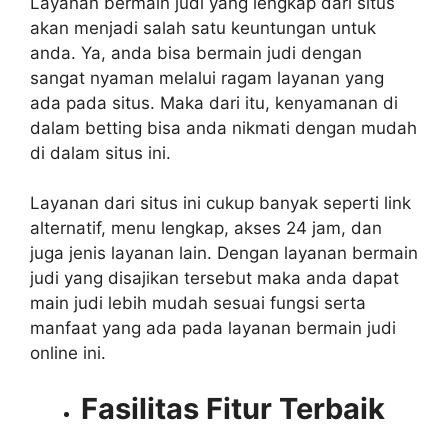
Layanan bermain judi yang lengkap dari situs
akan menjadi salah satu keuntungan untuk
anda. Ya, anda bisa bermain judi dengan
sangat nyaman melalui ragam layanan yang
ada pada situs. Maka dari itu, kenyamanan di
dalam betting bisa anda nikmati dengan mudah
di dalam situs ini.
Layanan dari situs ini cukup banyak seperti link
alternatif, menu lengkap, akses 24 jam, dan
juga jenis layanan lain. Dengan layanan bermain
judi yang disajikan tersebut maka anda dapat
main judi lebih mudah sesuai fungsi serta
manfaat yang ada pada layanan bermain judi
online ini.
Fasilitas Fitur Terbaik