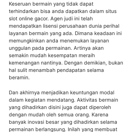
Keseruan bermain yang tidak dapat
terhindarkan bisa anda dapatkan dalam situs
slot online gacor. Agen judi ini telah
mendapatkan lisensi perusahaan dunia perihal
layanan bermain yang ada. Dimana keadaan ini
memungkinkan anda menemukan layanan
unggulan pada permainan. Artinya akan
semakin mudah kesempatan meraih
kemenangan nantinya. Dengan demikian, bukan
hal sulit menambah pendapatan selama
beramin.
Dan akhirnya menjadikan keuntungan modal
dalam kegiatan mendatang. Aktivitas bermain
yang dihadirkan disini juga dapat diperoleh
dengan mudah oleh semua orang. Karena
banyak inovasi besar yang dihadirkan selama
permainan berlangsung. Inilah yang membuat