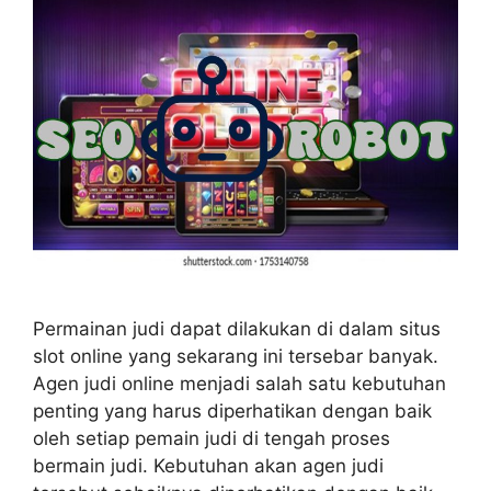
Permainan judi dapat dilakukan di dalam situs
slot online yang sekarang ini tersebar banyak.
Agen judi online menjadi salah satu kebutuhan
penting yang harus diperhatikan dengan baik
oleh setiap pemain judi di tengah proses
bermain judi. Kebutuhan akan agen judi