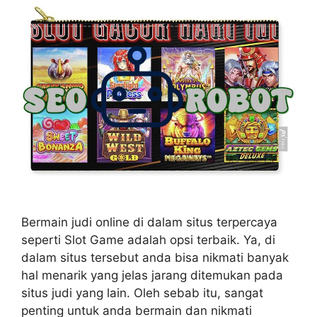
Bermain judi online di dalam situs terpercaya
seperti Slot Game adalah opsi terbaik. Ya, di
dalam situs tersebut anda bisa nikmati banyak
hal menarik yang jelas jarang ditemukan pada
situs judi yang lain. Oleh sebab itu, sangat
penting untuk anda bermain dan nikmati