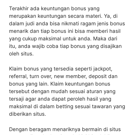
Terakhir ada keuntungan bonus yang
merupakan keuntungan secara materi. Ya, di
dalam judi anda bisa nikmati ragam jenis bonus
menarik dan tiap bonus ini bisa memberi hasil
yang cukup maksimal untuk anda. Maka dari
itu, anda wajib coba tiap bonus yang disajikan
oleh situs.
Klaim bonus yang tersedia seperti jackpot,
referral, turn over, new member, deposit dan
bonus yang lain. Klaim keuntungan bonus
tersebut dengan mudah sesuai aturan yang
tersaji agar anda dapat peroleh hasil yang
maksimal di dalam betting sesuai tawaran yang
diberikan situs.
Dengan beragam menariknya bermain di situs