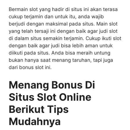
Bermain slot yang hadir di situs ini akan terasa
cukup terjamin dan untuk itu, anda wajib
berjudi dengan maksimal pada situs. Main slot
yang telah tersaji ini dengan baik agar judi slot
di dalam situs semakin terjamin. Cukup ikuti slot
dengan baik agar judi bisa lebih aman untuk
diikuti pada situs. Anda bisa meraih untung
bukan hanya saat menang taruhan, tapi juga
dari bonus slot ini.
Menang Bonus Di
Situs Slot Online
Berikut Tips
Mudahnya