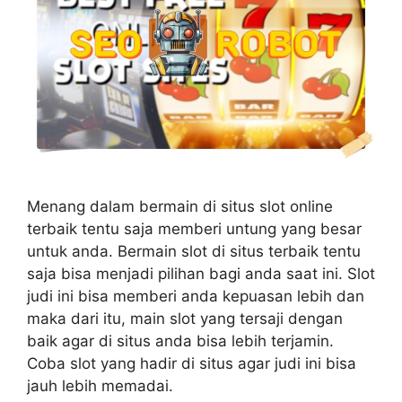
Menang dalam bermain di situs slot online
terbaik tentu saja memberi untung yang besar
untuk anda. Bermain slot di situs terbaik tentu
saja bisa menjadi pilihan bagi anda saat ini. Slot
judi ini bisa memberi anda kepuasan lebih dan
maka dari itu, main slot yang tersaji dengan
baik agar di situs anda bisa lebih terjamin.
Coba slot yang hadir di situs agar judi ini bisa
jauh lebih memadai.