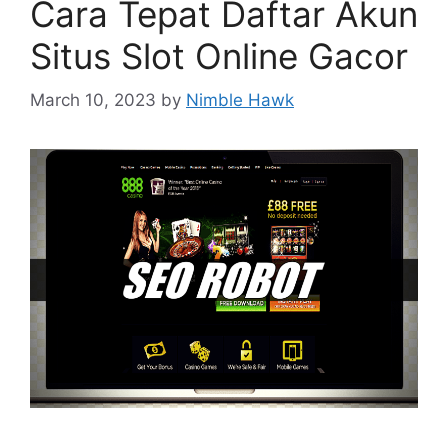
Cara Tepat Daftar Akun
Situs Slot Online Gacor
March 10, 2023
by
Nimble Hawk