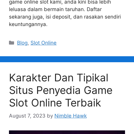
game online slot kami, anda kini bisa lebih
leluasa dalam bermain taruhan. Daftar
sekarang juga, isi deposit, dan rasakan sendiri
keuntungannya.
Categories
Blog
,
Slot Online
Karakter Dan Tipikal
Situs Penyedia Game
Slot Online Terbaik
August 7, 2023
by
Nimble Hawk