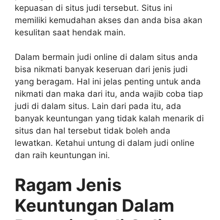
kepuasan di situs judi tersebut. Situs ini
memiliki kemudahan akses dan anda bisa akan
kesulitan saat hendak main.
Dalam bermain judi online di dalam situs anda
bisa nikmati banyak keseruan dari jenis judi
yang beragam. Hal ini jelas penting untuk anda
nikmati dan maka dari itu, anda wajib coba tiap
judi di dalam situs. Lain dari pada itu, ada
banyak keuntungan yang tidak kalah menarik di
situs dan hal tersebut tidak boleh anda
lewatkan. Ketahui untung di dalam judi online
dan raih keuntungan ini.
Ragam Jenis
Keuntungan Dalam