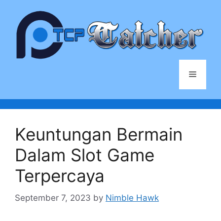
Skip
to
content
Menu
Keuntungan Bermain
Dalam Slot Game
Terpercaya
September 7, 2023
by
Nimble Hawk