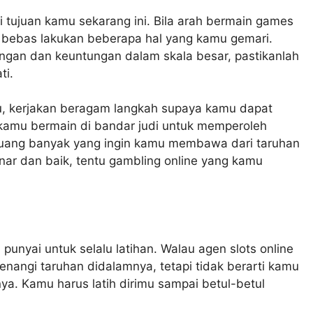
 tujuan kamu sekarang ini. Bila arah bermain games
 bebas lakukan beberapa hal yang kamu gemari.
gan dan keuntungan dalam skala besar, pastikanlah
ti.
, kerjakan beragam langkah supaya kamu dapat
h kamu bermain di bandar judi untuk memperoleh
uang banyak yang ingin kamu membawa dari taruhan
nar dan baik, tentu gambling online yang kamu
unyai untuk selalu latihan. Walau agen slots online
nangi taruhan didalamnya, tetapi tidak berarti kamu
a. Kamu harus latih dirimu sampai betul-betul