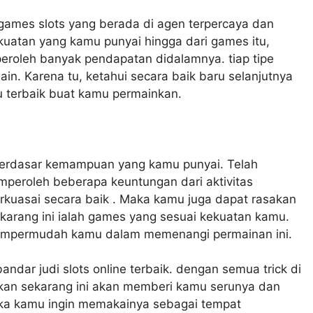
 games slots yang berada di agen terpercaya dan
ekuatan yang kamu punyai hingga dari games itu,
eroleh banyak pendapatan didalamnya. tiap tipe
n. Karena tu, ketahui secara baik baru selanjutnya
 terbaik buat kamu permainkan.
s berdasar kemampuan yang kamu punyai. Telah
mperoleh beberapa keuntungan dari aktivitas
erkuasai secara baik . Maka kamu juga dapat rasakan
karang ini ialah games yang sesuai kekuatan kamu.
t mempermudah kamu dalam memenangi permainan ini.
bandar judi slots online terbaik. dengan semua trick di
jakan sekarang ini akan memberi kamu serunya dan
ika kamu ingin memakainya sebagai tempat