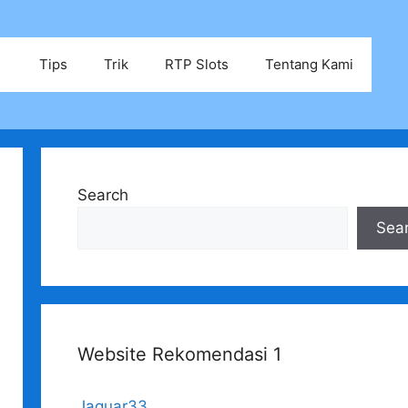
Tips
Trik
RTP Slots
Tentang Kami
Search
Sea
Website Rekomendasi 1
Jaguar33