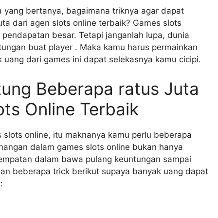
 yang bertanya, bagaimana triknya agar dapat
 dari agen slots online terbaik? Games slots
pendapatan besar. Tetapi janganlah lupa, dunia
tungan buat player . Maka kamu harus permainkan
uang dari games ini dapat selekasnya kamu cicipi.
tung Beberapa ratus Juta
ts Online Terbaik
s slots online, itu maknanya kamu perlu beberapa
nangan dalam games slots online bukan hanya
sempatan dalam bawa pulang keuntungan sampai
kan beberapa trick berikut supaya banyak uang dapat
: