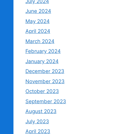
July 2024
June 2024
May 2024
April 2024
March 2024
February 2024
January 2024
December 2023
November 2023
October 2023
September 2023
August 2023
July 2023
April 2023