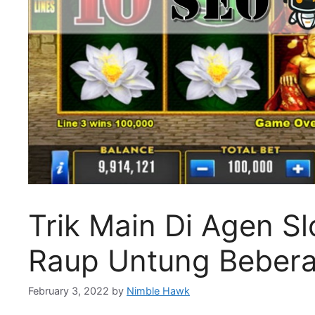
Trik Main Di Agen Sl
Raup Untung Bebera
February 3, 2022
by
Nimble Hawk