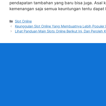
pendapatan tambahan yang baru bisa juga. Asal
kemenangan saja semua keuntungan tentu dapat 
Categories
Slot Online
Keunggulan Slot Online Yang Membuatnya Lebih Populer 
Lihat Panduan Main Slots Online Berikut Ini, Dan Peroleh